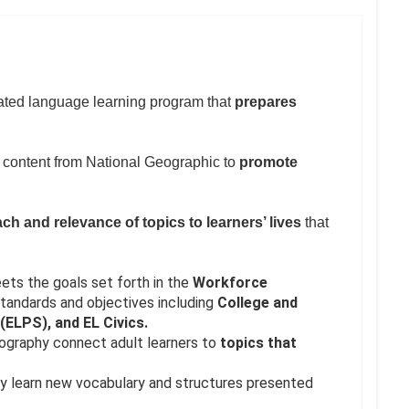
rated language learning program that
prepares
t content from National Geographic to
promote
h and relevance of topics to learners’ lives
that
ts the goals set forth in the
Workforce
standards and objectives including
College and
ELPS), and EL Civics.
ography connect adult learners to
topics that
y learn new vocabulary and structures presented