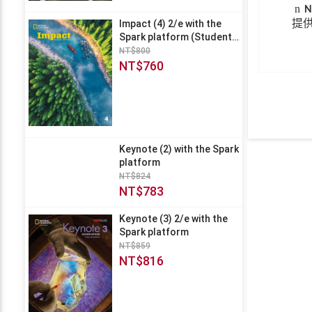
n
N
提
Impact (4) 2/e with the
Spark platform (Student
Book)
NT$800
NT$760
Keynote (2) with the Spark
platform
NT$824
NT$783
Keynote (3) 2/e with the
Spark platform
NT$859
NT$816