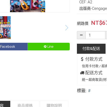
CEF: A2
出版商-Cengage 
NT$
6
網路價
Facebook
Line
付款&
配送
付款方式
信用卡付款 / 超商
配送方式
統一超商取貨(材積
標籤:
#
容
商品規格
購物說明