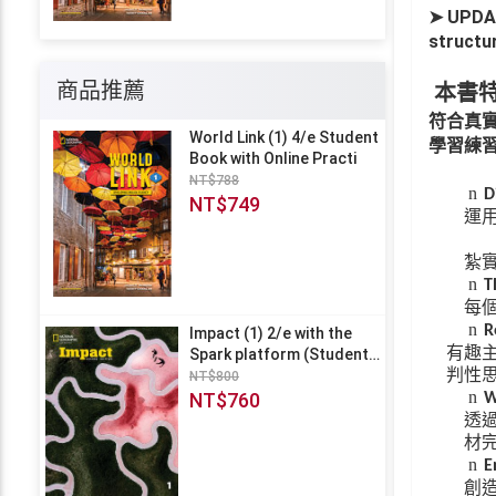
UPDA
➤
structu
商品推薦
本書
符合真
World Link (1) 4/e Student
學習練
Book with Online Practi
NT$788
n
D
NT$749
運
紮
n
T
每
n
R
Impact (1) 2/e with the
有趣
Spark platform (Student
判性
Book)
NT$800
n
NT$760
W
透
材
n
E
創