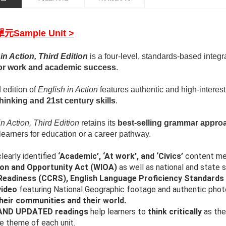
元Sample Unit >
in Action, Third Edition
is a four-level, standards-based integ
for work and academic success
.
d edition of
English in Action
features authentic and high-interes
 thinking and 21st century skills
.
in Action, Third Edition
retains its
best-selling grammar approac
learners for education or a career pathway.
learly identified
‘Academic’, ‘At work’, and ‘Civics’
content mee
ion and Opportunity Act (WIOA)
as well as national and state 
Readiness (CCRS), English Language Proficiency Standards (
ideo
featuring National Geographic footage and authentic phot
heir communities and their world.
AND UPDATED readings
help learners to
think critically
as the
he theme of each unit.