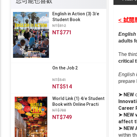
您可能也喜歡
English in Action (3) 3/e
Student Book
< 試閱單
NT$812
NT$771
English 
adults 
The thir
critical
On the Job 2
English 
NT$541
prepare 
NT$514
NEW
c
➤
World Link (1) 4/e Student
Innovat
Book with Online Practi
Career 
NT$788
NEW v
➤
NT$749
affect t
NEW 
➤
within t