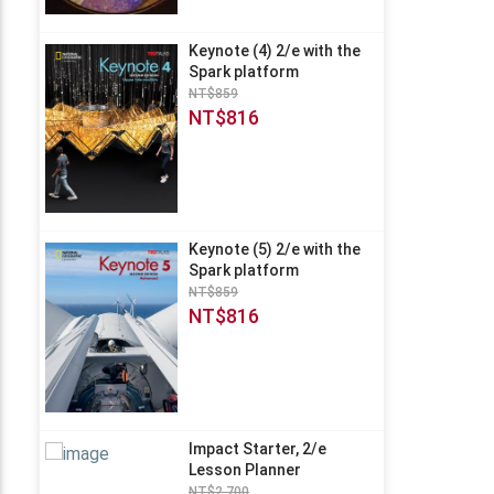
Keynote (4) 2/e with the
Spark platform
NT$859
NT$816
Keynote (5) 2/e with the
Spark platform
NT$859
NT$816
Impact Starter, 2/e
Lesson Planner
NT$2,700