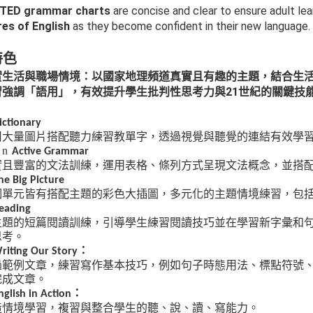
TED grammar charts
are concise and clear to ensure adult le
res of English
as they become confident in their new language.
特色
實生活與職場情境：以國家地理頻道真實且有趣的主題，結合生
21
習強調「語用」，有效提升學生批判性思考力與
世紀的關鍵技
ictionary
用大量圖片搭配聽力練習教單字，透過視覺與聽覺的連結有效學
n
Active Grammar
實且豐富的文法訓練，運用表格、條列方式呈現文法概念，並搭
he Big Picture
個單元皆有搭配主題的彩色大插圖，多元化的主題情境練習，包
eading
主題的短篇閱讀訓練，引導學生練習閱讀技巧並在學習新字彙和
思考
。
：
riting Our Story
過範例文章，練習寫作基本技巧，例如句子時態用法、標點符號
完成文章。
：
nglish in Action
造情境學習，複習與整合學生的聽、說、讀、寫能力。