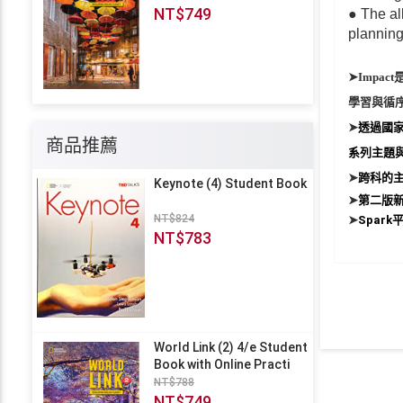
NT$749
● The all
planning
➤
Impact
學習與循
➤
透過國
商品推薦
系列主題
➤
跨科的
Keynote (4) Student Book
➤
第二版
NT$824
➤
Spark
NT$783
World Link (2) 4/e Student
Book with Online Practi
NT$788
NT$749