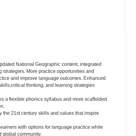
pdated National Geographic content, integrated
g strategies. More practice opportunities and
practice and improve language outcomes. Enhanced
lls,critical thinking, and learning strategies
es a flexible phonics syllabus and more scaffolded
on.
he 21st century skills and values that inspire
 learners with options for language practice while
nd global community.