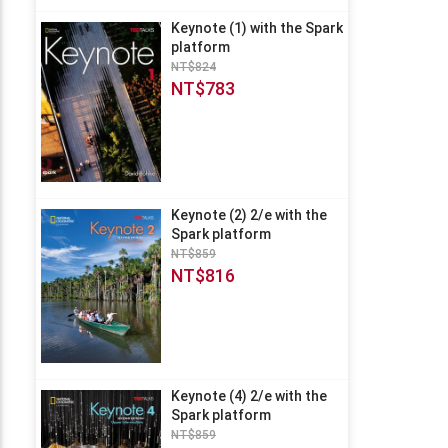
Keynote (1) with the Spark
platform
NT$824
NT$783
Keynote (2) 2/e with the
Spark platform
NT$859
NT$816
Keynote (4) 2/e with the
Spark platform
NT$859