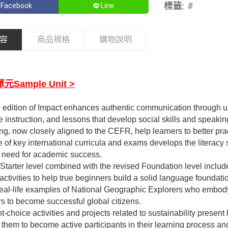
標籤:
#
Facebook
Line
容
商品規格
購物說明
元Sample Unit >
edition of Impact enhances authentic communication through u
 instruction, and lessons that develop social skills and speakin
ing, now closely aligned to the CEFR, help learners to better 
 of key international curricula and exams develops the literacy ski
 need for academic success.
Starter level combined with the revised Foundation level includ
 activities to help true beginners build a solid language foundati
eal-life examples of National Geographic Explorers who embody t
s to become successful global citizens.
t-choice activities and projects related to sustainability present
 them to become active participants in their learning process a