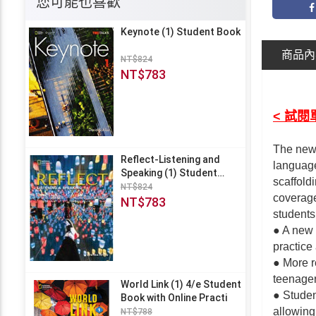
您可能也喜歡
Keynote (1) Student Book
商品內
NT$824
NT$783
< 試閱單
The new 
Reflect-Listening and
language
Speaking (1) Student
scaffold
Book
NT$824
coverage
NT$783
students
● A new 
practice
● More r
teenager
World Link (1) 4/e Student
● Studen
Book with Online Practi
allowing
NT$788