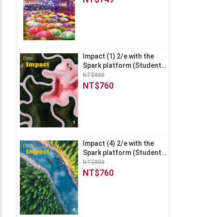
Impact (1) 2/e with the
Spark platform (Student
Book)
NT$800
NT$760
Impact (4) 2/e with the
Spark platform (Student
Book)
NT$800
NT$760