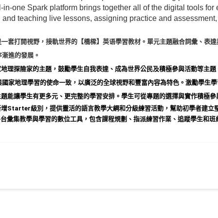
-in-one Spark platform brings together all of the digital tools fo
 and teaching live lessons, assigning practice and assessment,
是一套打開視野，接軌世界的【橋樑】英语學習教材。單元主題融合詞彙、表達
序漸進的發展。
家地理探險家的主題，鼓勵學生自我表達、成為世界公民及積極參與活動等主題
與國家地理學習的使命一致，以廣泛的全球視野和豐富內容為特色。激勵學生學
主題能讓學生有更多元、更完整的學習安排。學生可從專題的選擇與實作積極參
新增
Starter
級別，提供靈活的語言教學大綱和分級練習活動，幫助初學者建立
平台彙集教學與學習的數位工具，包含課程規劃、指派練習作業、追蹤學生和班