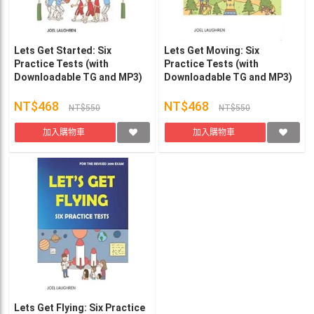
Lets Get Started: Six
Lets Get Moving: Six
Practice Tests (with
Practice Tests (with
Downloadable TG and MP3)
Downloadable TG and MP3)
NT$468
NT$468
NT$550
NT$550
加入購物車
加入購物車
Lets Get Flying: Six Practice