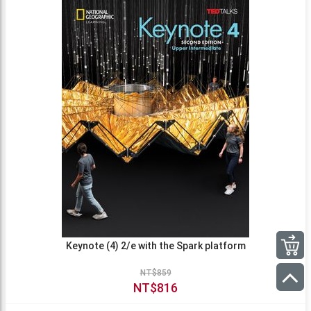
Keynote (4) 2/e with the Spark platform
NT$859
NT$816