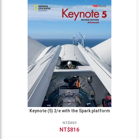
Keynote (5) 2/e with the Spark platform
NT$859
NT$816