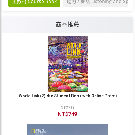
主教材 Course Book
聽力 / 會話 Listening and Spea
商品推薦
World Link (2) 4/e Student Book with Online Practi
NT$788
NT$749