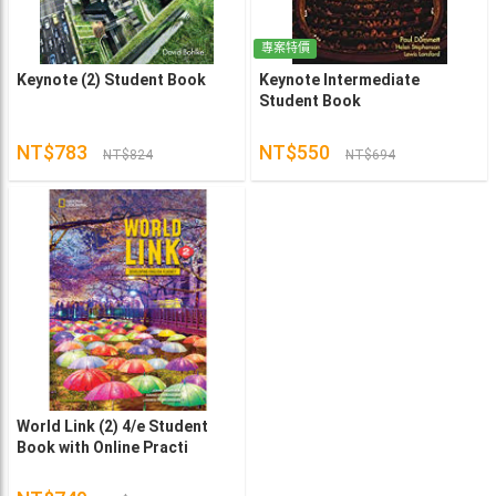
專案特價
Keynote (2) Student Book
Keynote Intermediate
Student Book
NT$783
NT$550
NT$824
NT$694
World Link (2) 4/e Student
Book with Online Practi