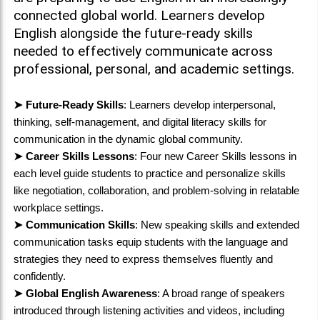
connected global world. Learners develop
English alongside the future-ready skills
needed to effectively communicate across
professional, personal, and academic settings.
Future-Ready Skills
: Learners develop interpersonal,
➤
thinking, self-management, and digital literacy skills for
communication in the dynamic global community.
Career Skills Lessons
: Four new Career Skills lessons in
➤
each level guide students to practice and personalize skills
like negotiation, collaboration, and problem-solving in relatable
workplace settings.
Communication Skills
: New speaking skills and extended
➤
communication tasks equip students with the language and
strategies they need to express themselves fluently and
confidently.
Global English Awareness
: A broad range of speakers
➤
introduced through listening activities and videos, including