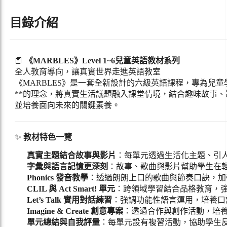
目錄介紹
📕
《MARBLES》Level 1~6兒童英語教材系列
全人教育導向，讓真實世界走進英語教室
《MARBLES》是一套全新設計的六級英語課程，專為兒童學習者打造
**的理念，將真實生活議題融入課堂情境，結合趣味故事
並培養面向未來的關鍵素養。
✨
教材特色一覽
真實主題結合故事與影片
：每單元透過生活化主題、引
字彙與語言記憶更深刻
：故事、歌曲與影片幫助學生在
Phonics 發音教學
：透過朗朗上口的歌曲與節奏口訣，加
CLIL 與 Act Smart! 單元
：跨領域學習結合品格教育，
Let’s Talk 實用對話練習
：強調功能性語言運用，培養口
Imagine & Create 創意專案
：透過合作與創作活動，培
單元總結與自我評量
：每單元設有複習活動，協助學生