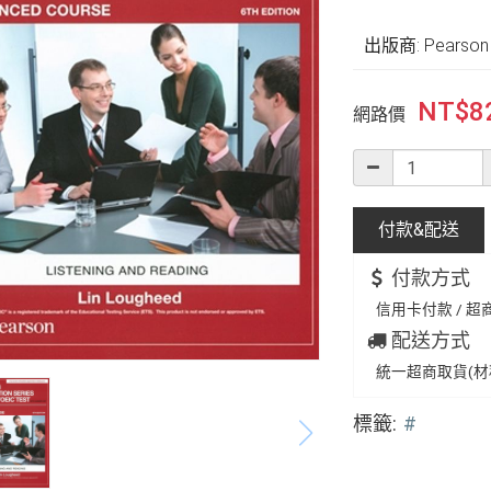
出版商: Pearson
NT$
8
網路價
付款&
配送
付款方式
信用卡付款 / 超商
配送方式
統一超商取貨(材積
標籤:
#