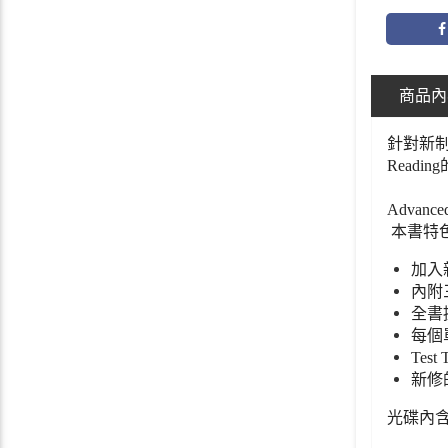
商品內
針對新制
Read
Advanc
本書特
加入
內附
全書
每個單
Test 
新修
光碟內