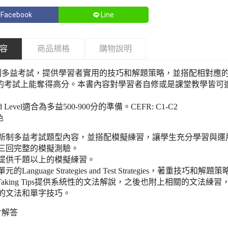
Facebook
Line
容
商品規格
購物說明
多益考試，提供學習者實用的技巧和解題策略，並搭配相對應的練習，建
ing的考試上能奪得高分。本書內容對學習者自修或是課堂教學皆可
ed Level適合為多益500-900分的準備。CEFR: C1-C2
色
新制多益考試題型內容，並搭配模擬練習，讓學生充分學習與運
三回完整的模擬測驗。
提供千題以上的模擬練習。
元的Language Strategies and Test Strategies
Taking Tips
提供系統性的文法解說，之後也附上相關的文法練習
的文法和單字技巧。
含解答