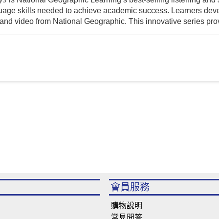
uage skills needed to achieve academic success. Learners devel
and video from National Geographic. This innovative series pro
會員服務
購物說明
常見問答