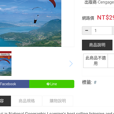
出版商-Cengage 
NT$
2
網路價
商品說明
此商品不適
用
標籤:
#
Facebook
Line
容
商品規格
購物說明
ys
is National Geographic Learning’s best-selling listening and 