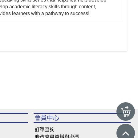
op academic literacy skills through content,
vides learners with a pathway to success!
會員中心
訂單查詢
修改會員資料與密碼