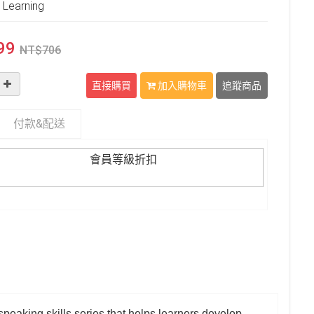
Learning
99
NT$
706
直接購買
加入購物車
追蹤商品
付款&
配送
會員等級折扣
speaking skills series that helps learners develop