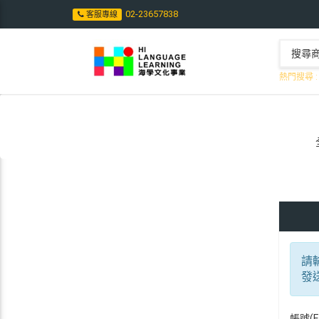
02-23657838
客服專線
熱門搜尋 :
請
發
帳號(E-