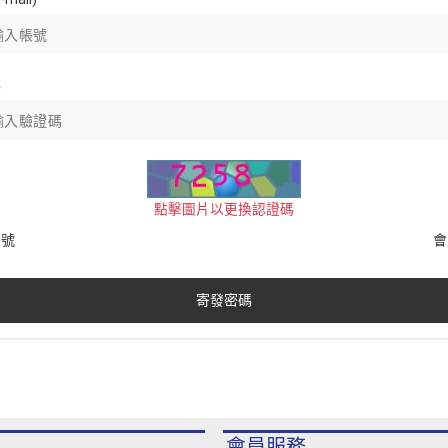
碼
點擊圖片以更換認證碼
帳號
會
寄發密碼
會員服務